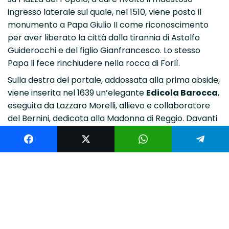
ingresso laterale sul quale, nel 1510, viene posto il
monumento a Papa Giulio II come riconoscimento
per aver liberato la città dalla tirannia di Astolfo
Guiderocchi e del figlio Gianfrancesco. Lo stesso
Papa li fece rinchiudere nella rocca di Forlì.
Sulla destra del portale, addossata alla prima abside,
viene inserita nel 1639 un’elegante
Edicola Barocca
,
eseguita da Lazzaro Morelli, allievo e collaboratore
del Bernini, dedicata alla Madonna di Reggio. Davanti
all’edicola venivano fatti passare i condannati a
morte per un’ultima preghiera. Oggi l’icona della
Madonna è stata sostituita da una splendida
terracotta del Paci.
La facciata principale, che si affaccia su Via del Trivio,
è scandita da tre portali gotici. Quello centrale è
arricchito da colonnine sostenenti leoni stilofori e
pinnacoli con statue di S. Francesco e S. Antonio.