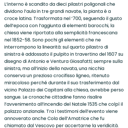
L’interno è scandito da dieci pilastri poligonali che
dividono l’aula in tre grandi navate, la pianta è a
croce latina. Trasformata nel ‘700, seguendo il gusto
dell’epoca con l’aggiunta di elementi barocchi, la
chiesa viene riportata alla semplicità francescana
nel 1852-58. Sono pochi gli elementi che ne
interrompono la linearità: sul quarto pilastro di
sinistra è addossato il pulpito in travertino del 1607 su
disegno di Antonio e Ventura Giosafatti; sempre sulla
sinistra, ma all’inizio della navata, una nicchia
conserva un prezioso crocifisso ligneo, ritenuto
miracoloso perché durante il suo trasferimento dal
vicino Palazzo dei Capitani alla chiesa, avrebbe perso
sangue. Le cronache cittadine fanno risalire
l’avvenimento all’incendio del Natale 1535 che colpì il
palazzo anzianale. Tra i testimoni dell’evento viene
annoverato anche Cola dell’Amatrice che fu
chiamato dal Vescovo per accertarne la veridicità.