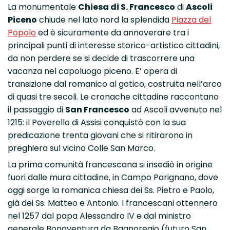
La monumentale
Chiesa di S. Francesco
di
Ascoli
Piceno
chiude nel lato nord la splendida
Piazza del
Popolo
ed è sicuramente da annoverare tra i
principali punti di interesse storico-artistico cittadini,
da non perdere se si decide di trascorrere una
vacanza nel capoluogo piceno. E’ opera di
transizione dal romanico al gotico, costruita nell’arco
di quasi tre secoli. Le cronache cittadine raccontano
il passaggio di
San Francesco
ad Ascoli avvenuto nel
1215: il Poverello di Assisi conquistò con la sua
predicazione trenta giovani che si ritirarono in
preghiera sul vicino Colle San Marco.
La prima comunità francescana si insediò in origine
fuori dalle mura cittadine, in Campo Parignano, dove
oggi sorge la romanica chiesa dei Ss. Pietro e Paolo,
già dei Ss. Matteo e Antonio. I francescani ottennero
nel 1257 dal papa Alessandro IV e dal ministro
generale Bonaventura da Bagnoregio (futuro San