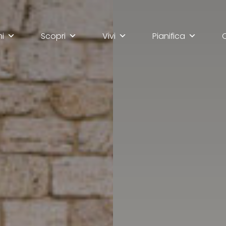
mi
Scopri
Vivi
Pianifica
lla scoperta di Ascoli Pi