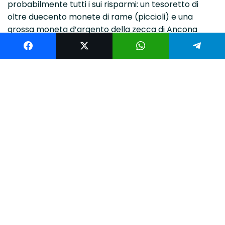
probabilmente tutti i sui risparmi: un tesoretto di
oltre duecento monete di rame (piccioli) e una
grossa moneta d’argento della zecca di Ancona
(agontano). Ma
il tesoretto
, custodito all’interno di
un piccolo sacchetto di tela e deposto all’interno di
una buca nel terreno, non è mai stato recuperato
dal suo proprietario, rimasto vittima forse proprio di
quei sanguinosi avvenimenti. Proprio per ricordare
questo magnifico ritrovamento e la sfortunata
vicenda di chi lo ha nascosto, è oggi visibile sulla
nuova pavimentazione di
via D’Ancaria
, nel luogo
esatto della scoperta, una
riproduzione in bronzo
di una delle monete del tesoretto
.
Cosa trovi nei dintorni