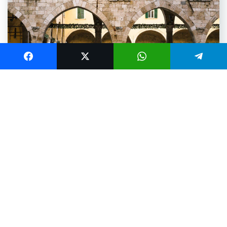
ARTE E CULTURA
FOTOGRAFIA
SPIRITUALITA
Itinerario francescano ad Ascoli Piceno: il
Chiostro Maggiore del complesso
monumentale di San Francesco
Tappa fondamentale per chi vuole conoscere Ascoli
Piceno, racchiusa tra arte e spiritualità, il Chiostro di San
Francesco racconta
Via del Trivio