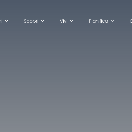
mi
Scopri
Vivi
Pianifica
lla scoperta di Ascoli Pi