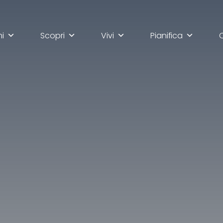
mi
Scopri
Vivi
Pianifica
lla scoperta di Ascoli Pi