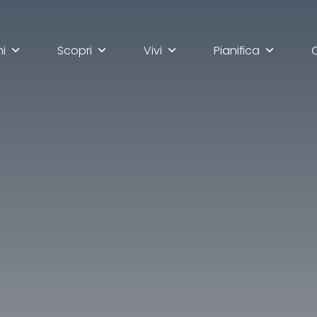
mi
Scopri
Vivi
Pianifica
lla scoperta di Ascoli Pi