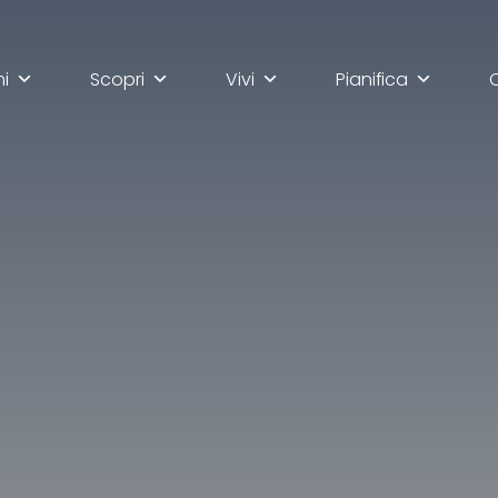
mi
Scopri
Vivi
Pianifica
lla scoperta di Ascoli Pi