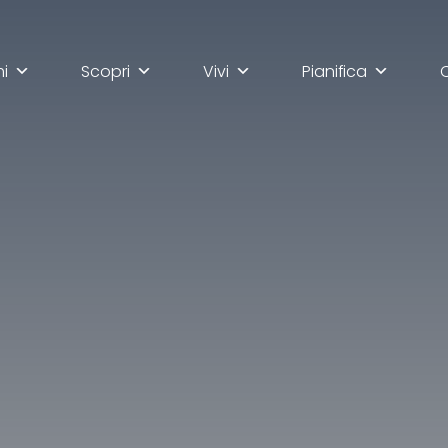
mi
Scopri
Vivi
Pianifica
lla scoperta di Ascoli Pi