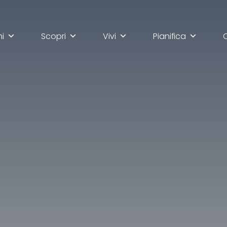
mi
Scopri
Vivi
Pianifica
lla scoperta di Ascoli Pi