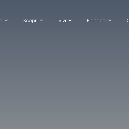
mi
Scopri
Vivi
Pianifica
lla scoperta di Ascoli Pi