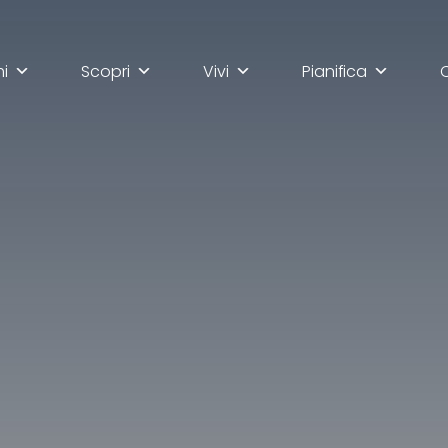
mi
Scopri
Vivi
Pianifica
lla scoperta di Ascoli Pi